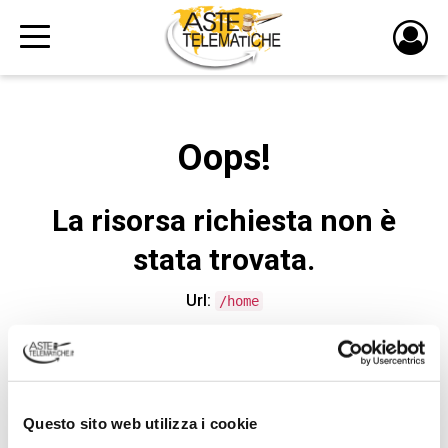
PULS
DI
LOGI
Oops!
La risorsa richiesta non è
stata trovata.
Url:
/home
CONTATTA L'ASSISTENZA TECNICA
Questo sito web utilizza i cookie