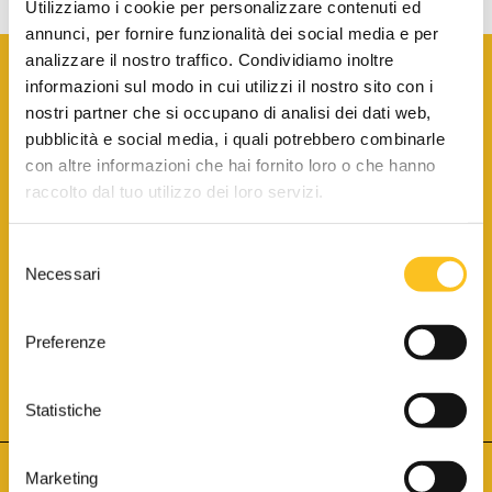
Utilizziamo i cookie per personalizzare contenuti ed
annunci, per fornire funzionalità dei social media e per
analizzare il nostro traffico. Condividiamo inoltre
informazioni sul modo in cui utilizzi il nostro sito con i
nostri partner che si occupano di analisi dei dati web,
pubblicità e social media, i quali potrebbero combinarle
con altre informazioni che hai fornito loro o che hanno
SCARICA LA BROCHURE INFORMATIVA
raccolto dal tuo utilizzo dei loro servizi.
Selezione
SITO INTERNET ISCRITTO AL N. 1 DEL REGISTRO DEI GESTORI
Necessari
DELLA VENDITA TELEMATICA PER TUTTI I DISTRETTI DI CORTE
del
D’APPELLO ITALIANI
(PDG 01.08.2017)
consenso
® Aste Giudiziarie Inlinea S.p.a. - Tutti i diritti sono riservati
Aste Giudiziarie Inlinea S.p.a. - Scali d'Azeglio, 2/6 - 57123 Livorno
Preferenze
P.Iva 01301540496 - REA: LI - 116749 -
Cookie Policy
TWITTER
FACEBOOK
SEGUICI SU
Statistiche
Marketing