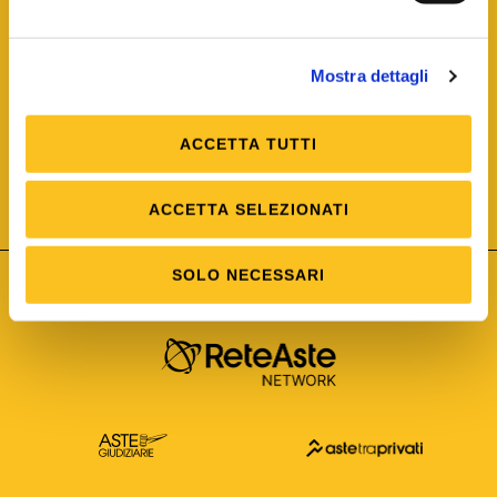
Mostra dettagli
ACCETTA TUTTI
ISO/IEC 25012
Modello di Qualità del dato
ISO /IEC 25024
ACCETTA SELEZIONATI
Misure della Qualità del dato
SOLO NECESSARI
Astetelematiche.it è parte di