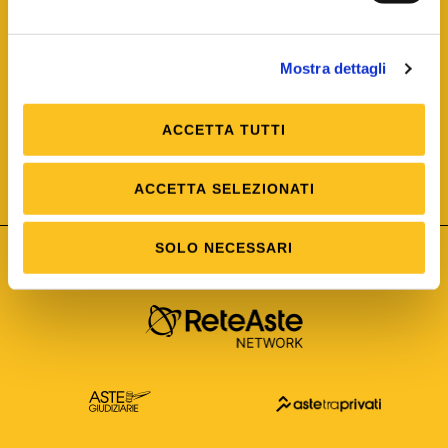
Mostra dettagli
ACCETTA TUTTI
ISO/IEC 25012
Modello di Qualità del dato
ISO /IEC 25024
ACCETTA SELEZIONATI
Misure della Qualità del dato
SOLO NECESSARI
Astetelematiche.it è parte di