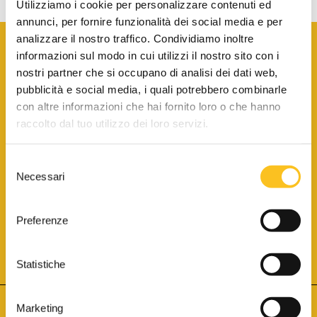
Utilizziamo i cookie per personalizzare contenuti ed
annunci, per fornire funzionalità dei social media e per
analizzare il nostro traffico. Condividiamo inoltre
informazioni sul modo in cui utilizzi il nostro sito con i
nostri partner che si occupano di analisi dei dati web,
pubblicità e social media, i quali potrebbero combinarle
con altre informazioni che hai fornito loro o che hanno
SCARICA LA BROCHURE INFORMATIVA
raccolto dal tuo utilizzo dei loro servizi.
Selezione
SITO INTERNET ISCRITTO AL N. 1 DEL REGISTRO DEI GESTORI
Necessari
DELLA VENDITA TELEMATICA PER TUTTI I DISTRETTI DI CORTE
del
D’APPELLO ITALIANI
(PDG 01.08.2017)
consenso
® Aste Giudiziarie Inlinea S.p.a. - Tutti i diritti sono riservati
Aste Giudiziarie Inlinea S.p.a. - Scali d'Azeglio, 2/6 - 57123 Livorno
Preferenze
P.Iva 01301540496 - REA: LI - 116749 -
Cookie Policy
TWITTER
FACEBOOK
SEGUICI SU
Statistiche
Marketing