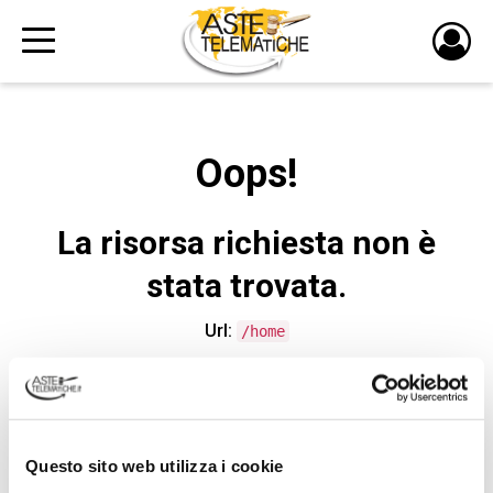
PULS
DI
LOGI
Oops!
La risorsa richiesta non è
stata trovata.
Url:
/home
CONTATTA L'ASSISTENZA TECNICA
Questo sito web utilizza i cookie