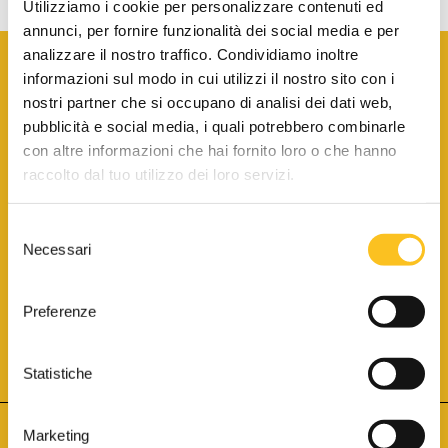
Utilizziamo i cookie per personalizzare contenuti ed
annunci, per fornire funzionalità dei social media e per
analizzare il nostro traffico. Condividiamo inoltre
informazioni sul modo in cui utilizzi il nostro sito con i
nostri partner che si occupano di analisi dei dati web,
pubblicità e social media, i quali potrebbero combinarle
con altre informazioni che hai fornito loro o che hanno
SCARICA LA BROCHURE INFORMATIVA
raccolto dal tuo utilizzo dei loro servizi.
Selezione
SITO INTERNET ISCRITTO AL N. 1 DEL REGISTRO DEI GESTORI
Necessari
DELLA VENDITA TELEMATICA PER TUTTI I DISTRETTI DI CORTE
del
D’APPELLO ITALIANI
(PDG 01.08.2017)
consenso
® Aste Giudiziarie Inlinea S.p.a. - Tutti i diritti sono riservati
Aste Giudiziarie Inlinea S.p.a. - Scali d'Azeglio, 2/6 - 57123 Livorno
Preferenze
P.Iva 01301540496 - REA: LI - 116749 -
Cookie Policy
TWITTER
FACEBOOK
SEGUICI SU
Statistiche
Marketing