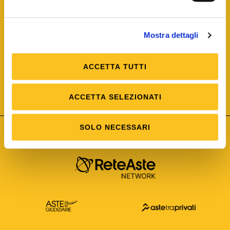
Mostra dettagli
ACCETTA TUTTI
ISO/IEC 25012
Modello di Qualità del dato
ISO /IEC 25024
ACCETTA SELEZIONATI
Misure della Qualità del dato
SOLO NECESSARI
Astetelematiche.it è parte di