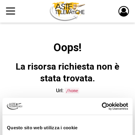
PULS
DI
LOGI
Oops!
La risorsa richiesta non è
stata trovata.
Url:
/home
CONTATTA L'ASSISTENZA TECNICA
Questo sito web utilizza i cookie