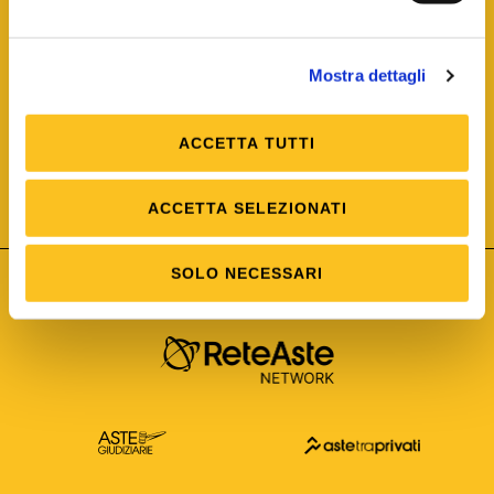
Mostra dettagli
ACCETTA TUTTI
ISO/IEC 25012
Modello di Qualità del dato
ISO /IEC 25024
ACCETTA SELEZIONATI
Misure della Qualità del dato
SOLO NECESSARI
Astetelematiche.it è parte di