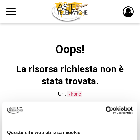
PULS
DI
LOGI
Oops!
La risorsa richiesta non è
stata trovata.
Url:
/home
CONTATTA L'ASSISTENZA TECNICA
Questo sito web utilizza i cookie