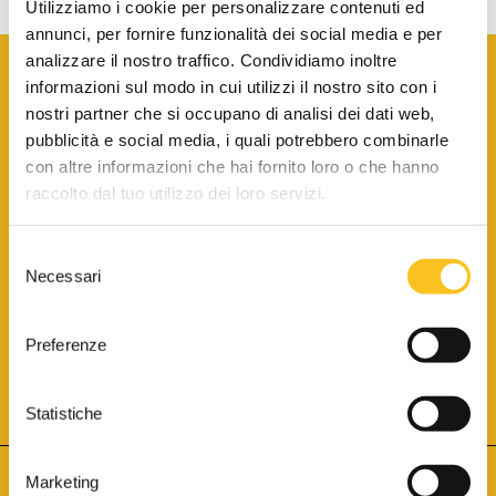
Utilizziamo i cookie per personalizzare contenuti ed
annunci, per fornire funzionalità dei social media e per
analizzare il nostro traffico. Condividiamo inoltre
informazioni sul modo in cui utilizzi il nostro sito con i
nostri partner che si occupano di analisi dei dati web,
pubblicità e social media, i quali potrebbero combinarle
con altre informazioni che hai fornito loro o che hanno
SCARICA LA BROCHURE INFORMATIVA
raccolto dal tuo utilizzo dei loro servizi.
Selezione
SITO INTERNET ISCRITTO AL N. 1 DEL REGISTRO DEI GESTORI
Necessari
DELLA VENDITA TELEMATICA PER TUTTI I DISTRETTI DI CORTE
del
D’APPELLO ITALIANI
(PDG 01.08.2017)
consenso
® Aste Giudiziarie Inlinea S.p.a. - Tutti i diritti sono riservati
Aste Giudiziarie Inlinea S.p.a. - Scali d'Azeglio, 2/6 - 57123 Livorno
Preferenze
P.Iva 01301540496 - REA: LI - 116749 -
Cookie Policy
TWITTER
FACEBOOK
SEGUICI SU
Statistiche
Marketing