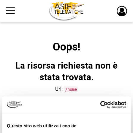
PULS
DI
LOGI
Oops!
La risorsa richiesta non è
stata trovata.
Url:
/home
CONTATTA L'ASSISTENZA TECNICA
Questo sito web utilizza i cookie