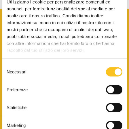
Utilizziamo i cookie per personalizzare contenuti ed
annunci, per fornire funzionalità dei social media e per
analizzare il nostro traffico. Condividiamo inoltre
informazioni sul modo in cui utilizzi il nostro sito con i
nostri partner che si occupano di analisi dei dati web,
pubblicità e social media, i quali potrebbero combinarle
con altre informazioni che hai fornito loro o che hanno
SCARICA LA BROCHURE INFORMATIVA
raccolto dal tuo utilizzo dei loro servizi.
Selezione
SITO INTERNET ISCRITTO AL N. 1 DEL REGISTRO DEI GESTORI
Necessari
DELLA VENDITA TELEMATICA PER TUTTI I DISTRETTI DI CORTE
del
D’APPELLO ITALIANI
(PDG 01.08.2017)
consenso
® Aste Giudiziarie Inlinea S.p.a. - Tutti i diritti sono riservati
Aste Giudiziarie Inlinea S.p.a. - Scali d'Azeglio, 2/6 - 57123 Livorno
Preferenze
P.Iva 01301540496 - REA: LI - 116749 -
Cookie Policy
TWITTER
FACEBOOK
SEGUICI SU
Statistiche
Marketing