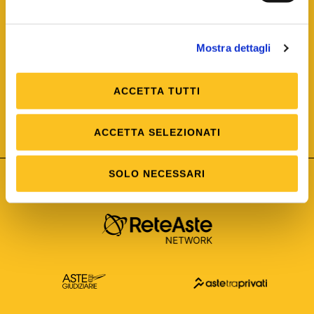
Mostra dettagli
ACCETTA TUTTI
ISO/IEC 25012
Modello di Qualità del dato
ISO /IEC 25024
ACCETTA SELEZIONATI
Misure della Qualità del dato
SOLO NECESSARI
Astetelematiche.it è parte di