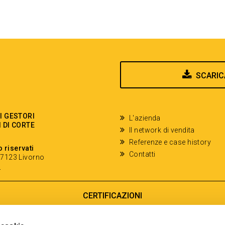
SCARIC
EI GESTORI
L'azienda
I DI CORTE
Il network di vendita
Referenze e case history
o riservati
Contatti
- 57123 Livorno
y
CERTIFICAZIONI