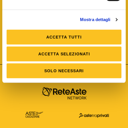
Mostra dettagli
ACCETTA TUTTI
ISO/IEC 25012
Modello di Qualità del dato
ISO /IEC 25024
ACCETTA SELEZIONATI
Misure della Qualità del dato
SOLO NECESSARI
Astetelematiche.it è parte di