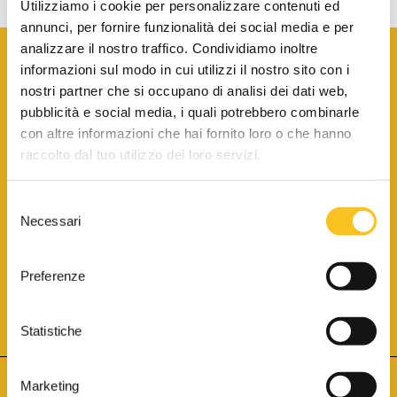
Utilizziamo i cookie per personalizzare contenuti ed
annunci, per fornire funzionalità dei social media e per
analizzare il nostro traffico. Condividiamo inoltre
informazioni sul modo in cui utilizzi il nostro sito con i
nostri partner che si occupano di analisi dei dati web,
pubblicità e social media, i quali potrebbero combinarle
con altre informazioni che hai fornito loro o che hanno
SCARICA LA BROCHURE INFORMATIVA
raccolto dal tuo utilizzo dei loro servizi.
Selezione
SITO INTERNET ISCRITTO AL N. 1 DEL REGISTRO DEI GESTORI
Necessari
DELLA VENDITA TELEMATICA PER TUTTI I DISTRETTI DI CORTE
del
D’APPELLO ITALIANI
(PDG 01.08.2017)
consenso
® Aste Giudiziarie Inlinea S.p.a. - Tutti i diritti sono riservati
Aste Giudiziarie Inlinea S.p.a. - Scali d'Azeglio, 2/6 - 57123 Livorno
Preferenze
P.Iva 01301540496 - REA: LI - 116749 -
Cookie Policy
TWITTER
FACEBOOK
SEGUICI SU
Statistiche
Marketing