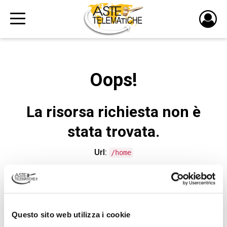
PULS
DI
LOGI
Oops!
La risorsa richiesta non è
stata trovata.
Url:
/home
CONTATTA L'ASSISTENZA TECNICA
Questo sito web utilizza i cookie