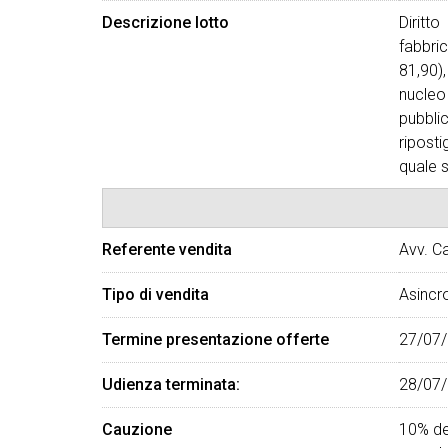
Descrizione lotto
Diritt
fabbri
81,90)
nucleo
pubbli
riposti
quale s
Referente vendita
Avv. C
Tipo di vendita
Asincr
Termine presentazione offerte
27/07/
Udienza terminata:
28/07/
Cauzione
10% de