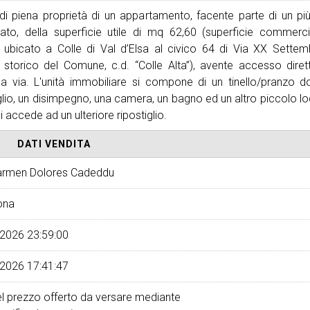
o di piena proprietà di un appartamento, facente parte di un p
cato, della superficie utile di mq 62,60 (superficie commer
, ubicato a Colle di Val d’Elsa al civico 64 di Via XX Settem
 storico del Comune, c.d. “Colle Alta”), avente accesso diret
ca via. L'unità immobiliare si compone di un tinello/pranzo d
glio, un disimpegno, una camera, un bagno ed un altro piccolo lo
i accede ad un ulteriore ripostiglio.
DATI VENDITA
armen Dolores Cadeddu
ona
2026 23:59:00
2026 17:41:47
l prezzo offerto
da versare mediante