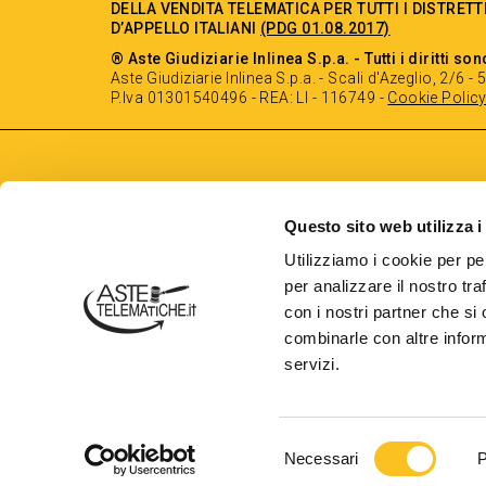
DELLA VENDITA TELEMATICA PER TUTTI I DISTRETT
D’APPELLO ITALIANI
(PDG 01.08.2017)
® Aste Giudiziarie Inlinea S.p.a. - Tutti i diritti son
Aste Giudiziarie Inlinea S.p.a. - Scali d'Azeglio, 2/6 
P.Iva 01301540496 - REA: LI - 116749 -
Cookie Polic
Questo sito web utilizza i
Utilizziamo i cookie per pe
per analizzare il nostro tra
con i nostri partner che si
combinarle con altre inform
servizi.
Astetelematiche.it è parte di
Selezione
Necessari
P
del