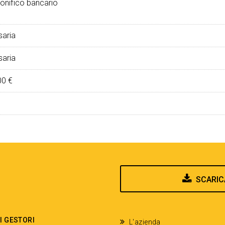
onifico bancario
aria
aria
00 €
SCARIC
EI GESTORI
L'azienda