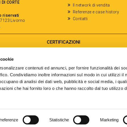
I DI CORTE
Il network di vendita
Referenze e case history
o riservati
Contatti
- 57123 Livorno
y
CERTIFICAZIONI
 cookie
ISO/IEC 25012
rsonalizzare contenuti ed annunci, per fornire funzionalità dei so
Modello di Qualità del dato
ffico. Condividiamo inoltre informazioni sul modo in cui utilizzi il 
ISO /IEC 25024
 occupano di analisi dei dati web, pubblicità e social media, i qual
Misure della Qualità del dato
azioni che hai fornito loro o che hanno raccolto dal tuo utilizzo d
referenze
Statistiche
Marketing