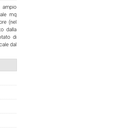
iù ampio
ciale mq
bre (nel
to dalla
otato di
cale dal