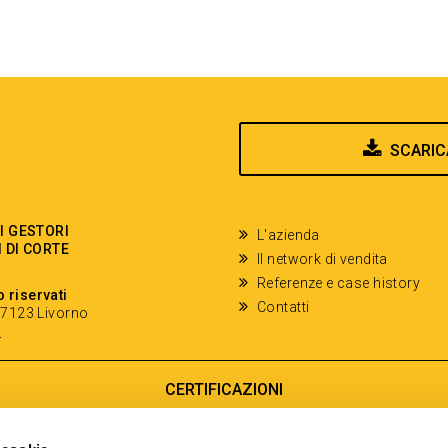
SCARIC
EI GESTORI
L'azienda
I DI CORTE
Il network di vendita
Referenze e case history
o riservati
Contatti
- 57123 Livorno
y
CERTIFICAZIONI