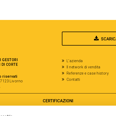
SCARIC
EI GESTORI
L'azienda
I DI CORTE
Il network di vendita
Referenze e case history
o riservati
Contatti
- 57123 Livorno
y
CERTIFICAZIONI