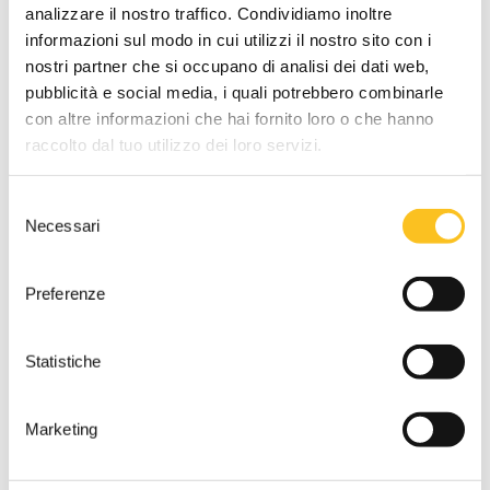
Ruolo procedura
analizzare il nostro traffico. Condividiamo inoltre
N° 5 Anno 2023
informazioni sul modo in cui utilizzi il nostro sito con i
nostri partner che si occupano di analisi dei dati web,
Numero lotto
pubblicità e social media, i quali potrebbero combinarle
17
con altre informazioni che hai fornito loro o che hanno
Descrizione lotto
raccolto dal tuo utilizzo dei loro servizi.
Unità abitativa adibita a CAV completamente ammobiliata
posta al piano terra e distinta con l’interno 2, con due posti
Selezione
auto scoperti, meglio descritta in avviso.
Necessari
del
DATI VENDITA
consenso
Referente vendita
Preferenze
Dott. Michele Lorenzini
Tipo di vendita
Statistiche
Asincrona
Termine presentazione offerte
Marketing
21/09/2026 12:00:00
Udienza