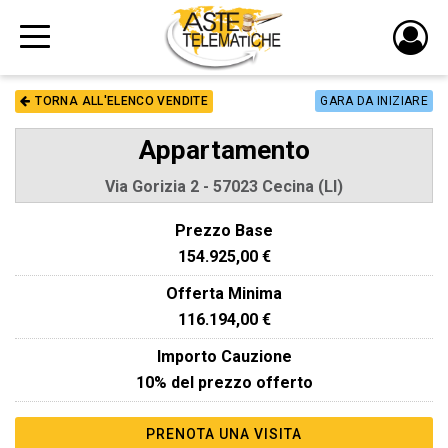
PULS
DI
TORNA ALL'ELENCO VENDITE
GARA DA INIZIARE
LOGI
Appartamento
Via Gorizia 2 - 57023 Cecina (LI)
Prezzo Base
154.925,00 €
Offerta Minima
116.194,00 €
Importo Cauzione
10% del prezzo offerto