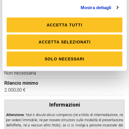
22/09/2026 10:00:00
Mostra dettagli
Cauzione
10% del prezzo offerto
da versare mediante
ACCETTA TUTTI
bonifico bancario c/c
IT05O0326814300052171922340 intestato a
ACCETTA SELEZIONATI
Tribunale di Livorno presso Banca Sella con causale:
"Versamento cauzione"
SOLO NECESSARI
Firma digitale
Non necessaria
Rilancio minimo
2.000,00 €
Informazioni
Attenzione:
Non è dovuto alcun compenso (né a titolo di intermediazione, né
per vedere l’immobile, né per ricevere istruzioni sulle modalità di presentazione
dell’offerta, né a nessun altro titolo), se ci si rivolge a persone incaricate dal