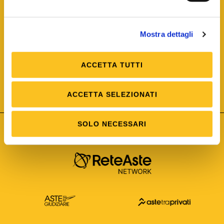
Mostra dettagli
ACCETTA TUTTI
ISO/IEC 25012
Modello di Qualità del dato
ISO /IEC 25024
ACCETTA SELEZIONATI
Misure della Qualità del dato
SOLO NECESSARI
Astetelematiche.it è parte di