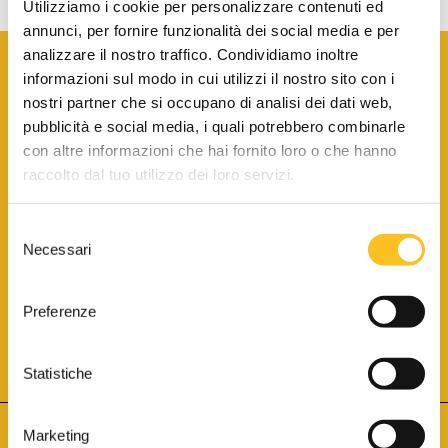
Utilizziamo i cookie per personalizzare contenuti ed
annunci, per fornire funzionalità dei social media e per
analizzare il nostro traffico. Condividiamo inoltre
informazioni sul modo in cui utilizzi il nostro sito con i
nostri partner che si occupano di analisi dei dati web,
pubblicità e social media, i quali potrebbero combinarle
con altre informazioni che hai fornito loro o che hanno
SCARICA LA BROCHURE INFORMATIVA
raccolto dal tuo utilizzo dei loro servizi.
Selezione
SITO INTERNET ISCRITTO AL N. 1 DEL REGISTRO DEI GESTORI
Necessari
DELLA VENDITA TELEMATICA PER TUTTI I DISTRETTI DI CORTE
del
D’APPELLO ITALIANI
(PDG 01.08.2017)
consenso
® Aste Giudiziarie Inlinea S.p.a. - Tutti i diritti sono riservati
Aste Giudiziarie Inlinea S.p.a. - Scali d'Azeglio, 2/6 - 57123 Livorno
Preferenze
P.Iva 01301540496 - REA: LI - 116749 -
Cookie Policy
TWITTER
FACEBOOK
SEGUICI SU
Statistiche
Marketing