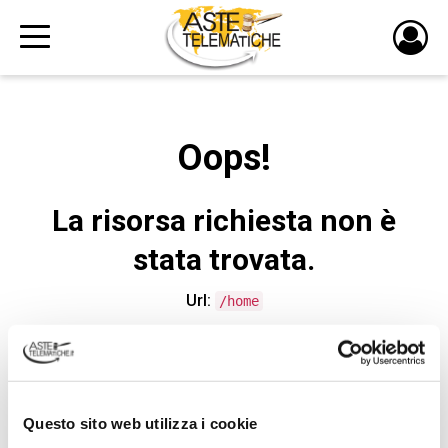
PULS
DI
LOGI
Oops!
La risorsa richiesta non è
stata trovata.
Url:
/home
CONTATTA L'ASSISTENZA TECNICA
Questo sito web utilizza i cookie