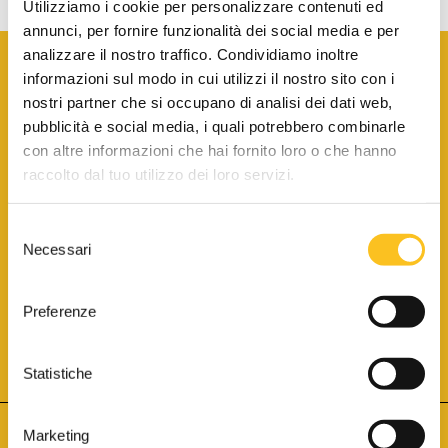
Utilizziamo i cookie per personalizzare contenuti ed
annunci, per fornire funzionalità dei social media e per
analizzare il nostro traffico. Condividiamo inoltre
informazioni sul modo in cui utilizzi il nostro sito con i
nostri partner che si occupano di analisi dei dati web,
pubblicità e social media, i quali potrebbero combinarle
con altre informazioni che hai fornito loro o che hanno
SCARICA LA BROCHURE INFORMATIVA
raccolto dal tuo utilizzo dei loro servizi.
Selezione
SITO INTERNET ISCRITTO AL N. 1 DEL REGISTRO DEI GESTORI
Necessari
DELLA VENDITA TELEMATICA PER TUTTI I DISTRETTI DI CORTE
del
D’APPELLO ITALIANI
(PDG 01.08.2017)
consenso
® Aste Giudiziarie Inlinea S.p.a. - Tutti i diritti sono riservati
Aste Giudiziarie Inlinea S.p.a. - Scali d'Azeglio, 2/6 - 57123 Livorno
Preferenze
P.Iva 01301540496 - REA: LI - 116749 -
Cookie Policy
TWITTER
FACEBOOK
SEGUICI SU
Statistiche
Marketing