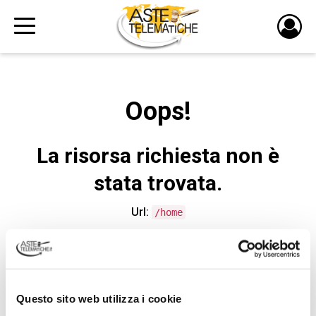
PULS
DI
LOGI
Oops!
La risorsa richiesta non è
stata trovata.
Url:
/home
CONTATTA L'ASSISTENZA TECNICA
Questo sito web utilizza i cookie