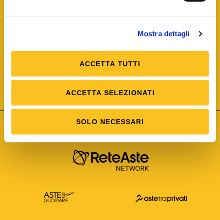
Mostra dettagli
ACCETTA TUTTI
ISO/IEC 25012
Modello di Qualità del dato
ISO /IEC 25024
ACCETTA SELEZIONATI
Misure della Qualità del dato
SOLO NECESSARI
Astetelematiche.it è parte di