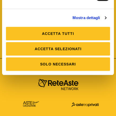
Mostra dettagli
ACCETTA TUTTI
ISO/IEC 25012
Modello di Qualità del dato
ISO /IEC 25024
ACCETTA SELEZIONATI
Misure della Qualità del dato
SOLO NECESSARI
Astetelematiche.it è parte di