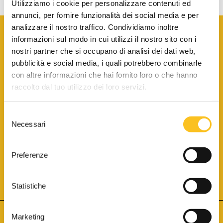
Utilizziamo i cookie per personalizzare contenuti ed
annunci, per fornire funzionalità dei social media e per
analizzare il nostro traffico. Condividiamo inoltre
informazioni sul modo in cui utilizzi il nostro sito con i
nostri partner che si occupano di analisi dei dati web,
pubblicità e social media, i quali potrebbero combinarle
con altre informazioni che hai fornito loro o che hanno
SCARICA LA BROCHURE INFORMATIVA
raccolto dal tuo utilizzo dei loro servizi.
Selezione
SITO INTERNET ISCRITTO AL N. 1 DEL REGISTRO DEI GESTORI
Necessari
DELLA VENDITA TELEMATICA PER TUTTI I DISTRETTI DI CORTE
del
D’APPELLO ITALIANI
(PDG 01.08.2017)
consenso
® Aste Giudiziarie Inlinea S.p.a. - Tutti i diritti sono riservati
Aste Giudiziarie Inlinea S.p.a. - Scali d'Azeglio, 2/6 - 57123 Livorno
Preferenze
P.Iva 01301540496 - REA: LI - 116749 -
Cookie Policy
TWITTER
FACEBOOK
SEGUICI SU
Statistiche
Marketing