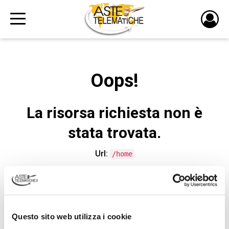
PULS
DI
LOGI
Oops!
La risorsa richiesta non è
stata trovata.
Url:
/home
CONTATTA L'ASSISTENZA TECNICA
Questo sito web utilizza i cookie