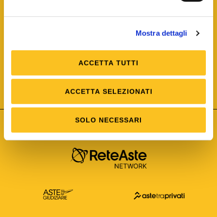
Mostra dettagli
ACCETTA TUTTI
ISO/IEC 25012
Modello di Qualità del dato
ISO /IEC 25024
ACCETTA SELEZIONATI
Misure della Qualità del dato
SOLO NECESSARI
Astetelematiche.it è parte di