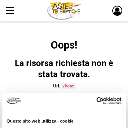
PULS
DI
LOGI
Oops!
La risorsa richiesta non è
stata trovata.
Url:
/home
CONTATTA L'ASSISTENZA TECNICA
Questo sito web utilizza i cookie