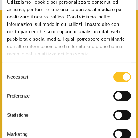
Utilizziamo i cookie per personalizzare contenuti ed
annunci, per fornire funzionalità dei social media e per
analizzare il nostro traffico. Condividiamo inoltre
informazioni sul modo in cui utilizzi il nostro sito con i
nostri partner che si occupano di analisi dei dati web,
pubblicità e social media, i quali potrebbero combinarle
con altre informazioni che hai fornito loro o che hanno
SCARICA LA BROCHURE INFORMATIVA
raccolto dal tuo utilizzo dei loro servizi.
Selezione
SITO INTERNET ISCRITTO AL N. 1 DEL REGISTRO DEI GESTORI
Necessari
DELLA VENDITA TELEMATICA PER TUTTI I DISTRETTI DI CORTE
del
D’APPELLO ITALIANI
(PDG 01.08.2017)
consenso
® Aste Giudiziarie Inlinea S.p.a. - Tutti i diritti sono riservati
Aste Giudiziarie Inlinea S.p.a. - Scali d'Azeglio, 2/6 - 57123 Livorno
Preferenze
P.Iva 01301540496 - REA: LI - 116749 -
Cookie Policy
TWITTER
FACEBOOK
SEGUICI SU
Statistiche
Marketing