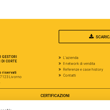
SCARIC
EI GESTORI
L'azienda
I DI CORTE
Il network di vendita
Referenze e case history
o riservati
Contatti
- 57123 Livorno
y
CERTIFICAZIONI