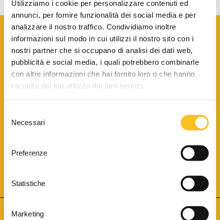
Utilizziamo i cookie per personalizzare contenuti ed
annunci, per fornire funzionalità dei social media e per
analizzare il nostro traffico. Condividiamo inoltre
informazioni sul modo in cui utilizzi il nostro sito con i
nostri partner che si occupano di analisi dei dati web,
pubblicità e social media, i quali potrebbero combinarle
con altre informazioni che hai fornito loro o che hanno
SCARICA LA BROCHURE INFORMATIVA
raccolto dal tuo utilizzo dei loro servizi.
Selezione
SITO INTERNET ISCRITTO AL N. 1 DEL REGISTRO DEI GESTORI
Necessari
DELLA VENDITA TELEMATICA PER TUTTI I DISTRETTI DI CORTE
del
D’APPELLO ITALIANI
(PDG 01.08.2017)
consenso
® Aste Giudiziarie Inlinea S.p.a. - Tutti i diritti sono riservati
Aste Giudiziarie Inlinea S.p.a. - Scali d'Azeglio, 2/6 - 57123 Livorno
Preferenze
P.Iva 01301540496 - REA: LI - 116749 -
Cookie Policy
TWITTER
FACEBOOK
SEGUICI SU
Statistiche
Marketing