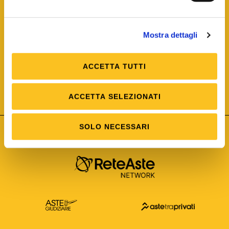
Mostra dettagli
ACCETTA TUTTI
ISO/IEC 25012
Modello di Qualità del dato
ISO /IEC 25024
ACCETTA SELEZIONATI
Misure della Qualità del dato
SOLO NECESSARI
Astetelematiche.it è parte di