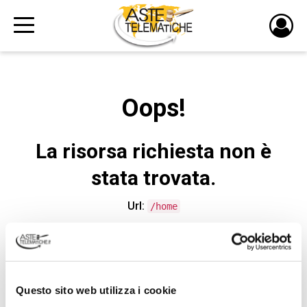
PULS
DI
LOGI
Oops!
La risorsa richiesta non è
stata trovata.
Url:
/home
CONTATTA L'ASSISTENZA TECNICA
Questo sito web utilizza i cookie