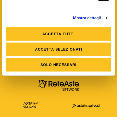
Mostra dettagli
ACCETTA TUTTI
ISO/IEC 25012
Modello di Qualità del dato
ISO /IEC 25024
ACCETTA SELEZIONATI
Misure della Qualità del dato
SOLO NECESSARI
Astetelematiche.it è parte di