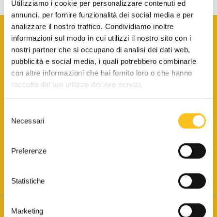
Utilizziamo i cookie per personalizzare contenuti ed
annunci, per fornire funzionalità dei social media e per
analizzare il nostro traffico. Condividiamo inoltre
informazioni sul modo in cui utilizzi il nostro sito con i
nostri partner che si occupano di analisi dei dati web,
pubblicità e social media, i quali potrebbero combinarle
con altre informazioni che hai fornito loro o che hanno
SCARICA LA BROCHURE INFORMATIVA
raccolto dal tuo utilizzo dei loro servizi.
Selezione
SITO INTERNET ISCRITTO AL N. 1 DEL REGISTRO DEI GESTORI
Necessari
DELLA VENDITA TELEMATICA PER TUTTI I DISTRETTI DI CORTE
del
D’APPELLO ITALIANI
(PDG 01.08.2017)
consenso
® Aste Giudiziarie Inlinea S.p.a. - Tutti i diritti sono riservati
Aste Giudiziarie Inlinea S.p.a. - Scali d'Azeglio, 2/6 - 57123 Livorno
Preferenze
P.Iva 01301540496 - REA: LI - 116749 -
Cookie Policy
TWITTER
FACEBOOK
SEGUICI SU
Statistiche
Marketing