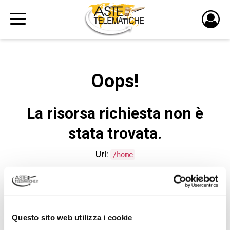
PULS
DI
LOGI
Oops!
La risorsa richiesta non è
stata trovata.
Url:
/home
CONTATTA L'ASSISTENZA TECNICA
Questo sito web utilizza i cookie