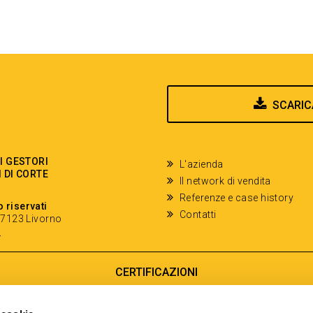
SCARIC
EI GESTORI
L'azienda
I DI CORTE
Il network di vendita
Referenze e case history
o riservati
Contatti
- 57123 Livorno
y
CERTIFICAZIONI