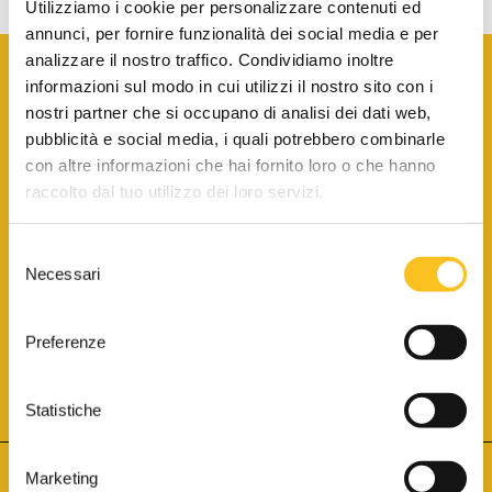
Utilizziamo i cookie per personalizzare contenuti ed
annunci, per fornire funzionalità dei social media e per
analizzare il nostro traffico. Condividiamo inoltre
informazioni sul modo in cui utilizzi il nostro sito con i
nostri partner che si occupano di analisi dei dati web,
pubblicità e social media, i quali potrebbero combinarle
con altre informazioni che hai fornito loro o che hanno
SCARICA LA BROCHURE INFORMATIVA
raccolto dal tuo utilizzo dei loro servizi.
Selezione
SITO INTERNET ISCRITTO AL N. 1 DEL REGISTRO DEI GESTORI
Necessari
DELLA VENDITA TELEMATICA PER TUTTI I DISTRETTI DI CORTE
del
D’APPELLO ITALIANI
(PDG 01.08.2017)
consenso
® Aste Giudiziarie Inlinea S.p.a. - Tutti i diritti sono riservati
Aste Giudiziarie Inlinea S.p.a. - Scali d'Azeglio, 2/6 - 57123 Livorno
Preferenze
P.Iva 01301540496 - REA: LI - 116749 -
Cookie Policy
TWITTER
FACEBOOK
SEGUICI SU
Statistiche
Marketing