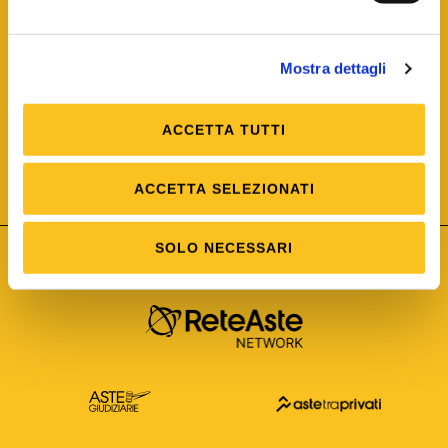
Mostra dettagli
ACCETTA TUTTI
ISO/IEC 25012
Modello di Qualità del dato
ISO /IEC 25024
ACCETTA SELEZIONATI
Misure della Qualità del dato
SOLO NECESSARI
Astetelematiche.it è parte di