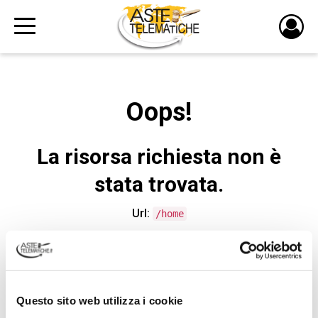
PULS
DI
LOGI
Oops!
La risorsa richiesta non è
stata trovata.
Url:
/home
CONTATTA L'ASSISTENZA TECNICA
Questo sito web utilizza i cookie