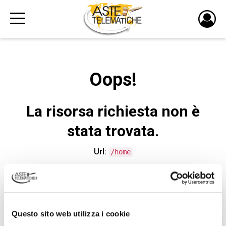
PULS
DI
LOGI
Oops!
La risorsa richiesta non è
stata trovata.
Url:
/home
CONTATTA L'ASSISTENZA TECNICA
Questo sito web utilizza i cookie