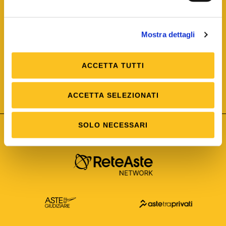
Mostra dettagli
ACCETTA TUTTI
ISO/IEC 25012
Modello di Qualità del dato
ISO /IEC 25024
ACCETTA SELEZIONATI
Misure della Qualità del dato
SOLO NECESSARI
Astetelematiche.it è parte di