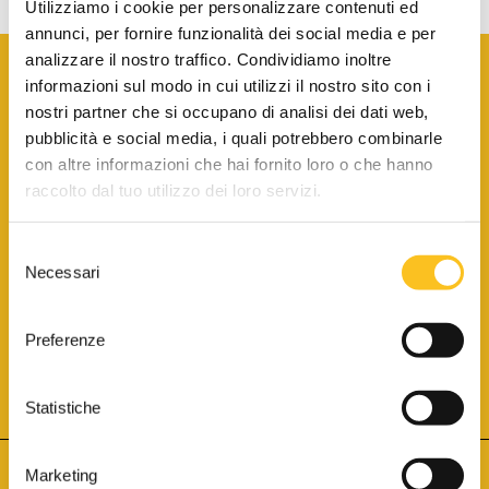
Utilizziamo i cookie per personalizzare contenuti ed
annunci, per fornire funzionalità dei social media e per
analizzare il nostro traffico. Condividiamo inoltre
informazioni sul modo in cui utilizzi il nostro sito con i
nostri partner che si occupano di analisi dei dati web,
pubblicità e social media, i quali potrebbero combinarle
con altre informazioni che hai fornito loro o che hanno
SCARICA LA BROCHURE INFORMATIVA
raccolto dal tuo utilizzo dei loro servizi.
Selezione
SITO INTERNET ISCRITTO AL N. 1 DEL REGISTRO DEI GESTORI
Necessari
DELLA VENDITA TELEMATICA PER TUTTI I DISTRETTI DI CORTE
del
D’APPELLO ITALIANI
(PDG 01.08.2017)
consenso
® Aste Giudiziarie Inlinea S.p.a. - Tutti i diritti sono riservati
Aste Giudiziarie Inlinea S.p.a. - Scali d'Azeglio, 2/6 - 57123 Livorno
Preferenze
P.Iva 01301540496 - REA: LI - 116749 -
Cookie Policy
TWITTER
FACEBOOK
SEGUICI SU
Statistiche
Marketing