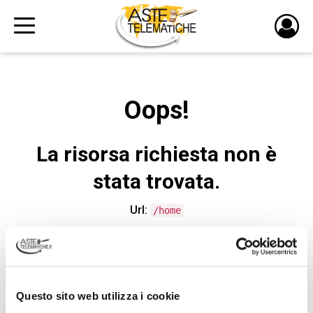
PULS
DI
LOGI
Oops!
La risorsa richiesta non è
stata trovata.
Url:
/home
CONTATTA L'ASSISTENZA TECNICA
Questo sito web utilizza i cookie