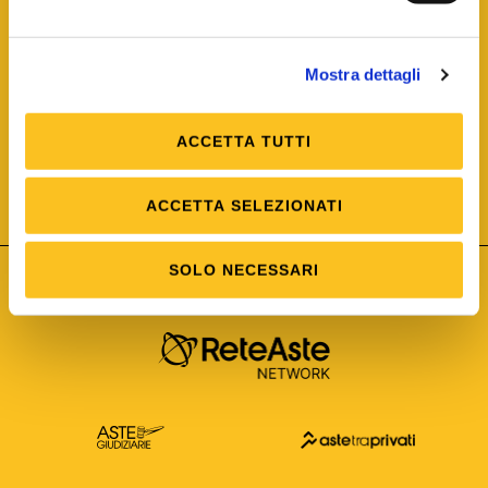
Mostra dettagli
ACCETTA TUTTI
ISO/IEC 25012
Modello di Qualità del dato
ISO /IEC 25024
ACCETTA SELEZIONATI
Misure della Qualità del dato
SOLO NECESSARI
Astetelematiche.it è parte di