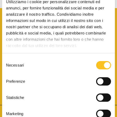
Utilizziamo i cookie per personalizzare contenuti ed
annunci, per fornire funzionalità dei social media e per
analizzare il nostro traffico. Condividiamo inoltre
informazioni sul modo in cui utilizzi il nostro sito con i
nostri partner che si occupano di analisi dei dati web,
pubblicità e social media, i quali potrebbero combinarle
con altre informazioni che hai fornito loro o che hanno
SCARICA LA BROCHURE INFORMATIVA
raccolto dal tuo utilizzo dei loro servizi.
Selezione
SITO INTERNET ISCRITTO AL N. 1 DEL REGISTRO DEI GESTORI
Necessari
DELLA VENDITA TELEMATICA PER TUTTI I DISTRETTI DI CORTE
del
D’APPELLO ITALIANI
(PDG 01.08.2017)
consenso
® Aste Giudiziarie Inlinea S.p.a. - Tutti i diritti sono riservati
Aste Giudiziarie Inlinea S.p.a. - Scali d'Azeglio, 2/6 - 57123 Livorno
Preferenze
P.Iva 01301540496 - REA: LI - 116749 -
Cookie Policy
TWITTER
FACEBOOK
SEGUICI SU
Statistiche
Marketing