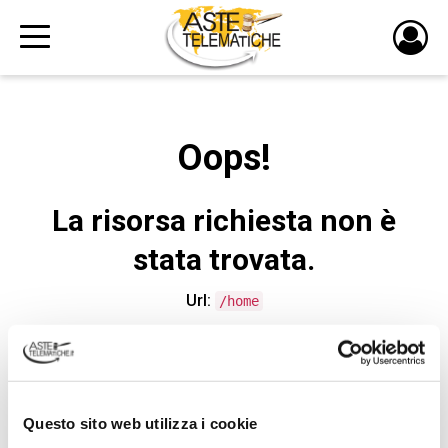
PULS
DI
LOGI
Oops!
La risorsa richiesta non è
stata trovata.
Url:
/home
CONTATTA L'ASSISTENZA TECNICA
Questo sito web utilizza i cookie