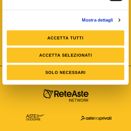
Mostra dettagli
ACCETTA TUTTI
ISO/IEC 25012
Modello di Qualità del dato
ISO /IEC 25024
ACCETTA SELEZIONATI
Misure della Qualità del dato
SOLO NECESSARI
Astetelematiche.it è parte di