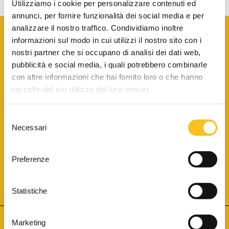
Utilizziamo i cookie per personalizzare contenuti ed
annunci, per fornire funzionalità dei social media e per
analizzare il nostro traffico. Condividiamo inoltre
informazioni sul modo in cui utilizzi il nostro sito con i
nostri partner che si occupano di analisi dei dati web,
pubblicità e social media, i quali potrebbero combinarle
con altre informazioni che hai fornito loro o che hanno
SCARICA LA BROCHURE INFORMATIVA
raccolto dal tuo utilizzo dei loro servizi.
Selezione
SITO INTERNET ISCRITTO AL N. 1 DEL REGISTRO DEI GESTORI
Necessari
DELLA VENDITA TELEMATICA PER TUTTI I DISTRETTI DI CORTE
del
D’APPELLO ITALIANI
(PDG 01.08.2017)
consenso
® Aste Giudiziarie Inlinea S.p.a. - Tutti i diritti sono riservati
Aste Giudiziarie Inlinea S.p.a. - Scali d'Azeglio, 2/6 - 57123 Livorno
Preferenze
P.Iva 01301540496 - REA: LI - 116749 -
Cookie Policy
TWITTER
FACEBOOK
SEGUICI SU
Statistiche
Marketing