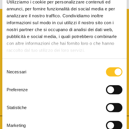
Utilizziamo i cookie per personalizzare contenuti ed
annunci, per fornire funzionalità dei social media e per
analizzare il nostro traffico. Condividiamo inoltre
informazioni sul modo in cui utilizzi il nostro sito con i
nostri partner che si occupano di analisi dei dati web,
pubblicità e social media, i quali potrebbero combinarle
con altre informazioni che hai fornito loro o che hanno
SCARICA LA BROCHURE INFORMATIVA
raccolto dal tuo utilizzo dei loro servizi.
Selezione
SITO INTERNET ISCRITTO AL N. 1 DEL REGISTRO DEI GESTORI
Necessari
DELLA VENDITA TELEMATICA PER TUTTI I DISTRETTI DI CORTE
del
D’APPELLO ITALIANI
(PDG 01.08.2017)
consenso
® Aste Giudiziarie Inlinea S.p.a. - Tutti i diritti sono riservati
Aste Giudiziarie Inlinea S.p.a. - Scali d'Azeglio, 2/6 - 57123 Livorno
Preferenze
P.Iva 01301540496 - REA: LI - 116749 -
Cookie Policy
TWITTER
FACEBOOK
SEGUICI SU
Statistiche
Marketing