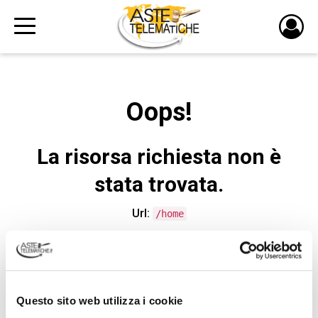
PULS
DI
LOGI
Oops!
La risorsa richiesta non è
stata trovata.
Url:
/home
CONTATTA L'ASSISTENZA TECNICA
Questo sito web utilizza i cookie