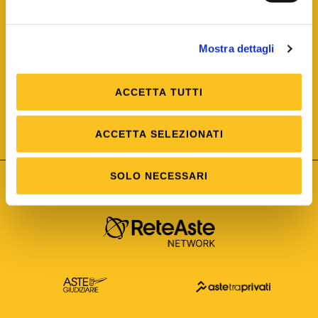
Mostra dettagli
ACCETTA TUTTI
ISO/IEC 25012
Modello di Qualità del dato
ISO /IEC 25024
ACCETTA SELEZIONATI
Misure della Qualità del dato
SOLO NECESSARI
Astetelematiche.it è parte di