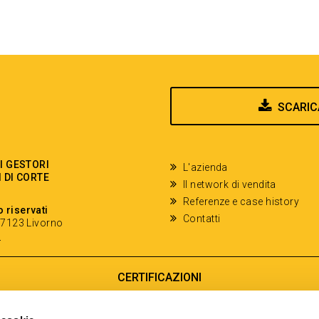
SCARIC
EI GESTORI
L'azienda
I DI CORTE
Il network di vendita
Referenze e case history
o riservati
Contatti
- 57123 Livorno
y
CERTIFICAZIONI