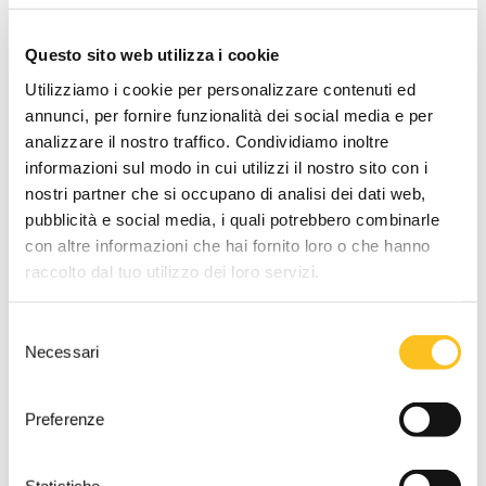
1
Questo sito web utilizza i cookie
Descrizione lotto
Diritto di piena proprietà su appartamento situato al piano
Utilizziamo i cookie per personalizzare contenuti ed
terra di edificio disposto su 3 piani, oltre a due locali ad uso
annunci, per fornire funzionalità dei social media e per
deposito esterni a piano terra.
analizzare il nostro traffico. Condividiamo inoltre
informazioni sul modo in cui utilizzi il nostro sito con i
DATI VENDITA
nostri partner che si occupano di analisi dei dati web,
Referente vendita
pubblicità e social media, i quali potrebbero combinarle
Dott. Antonietta Sacco
con altre informazioni che hai fornito loro o che hanno
raccolto dal tuo utilizzo dei loro servizi.
Tipo di vendita
Asincrona
Selezione
Termine presentazione offerte
Necessari
del
22/06/2026 12:00:00
consenso
Udienza terminata:
Preferenze
23/06/2026 16:16:14
Cauzione