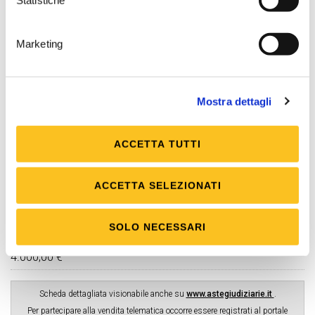
Statistiche
2.000,00 €
da versare mediante
bonifico bancario c/c
IT15B0569622400000004000X53 intestato a
Marketing
Tribunale di Verbania presso Banca Popolare di
Sondrio
Mostra dettagli
Firma digitale
Necessaria
ACCETTA TUTTI
Posta elettronica certificata (PEC)
Necessaria
ACCETTA SELEZIONATI
Rilancio minimo
2.000,00 €
SOLO NECESSARI
Rilancio massimo
4.000,00 €
Scheda dettagliata visionabile anche su
www.astegiudiziarie.it
.
Per partecipare alla vendita telematica occorre essere registrati al portale