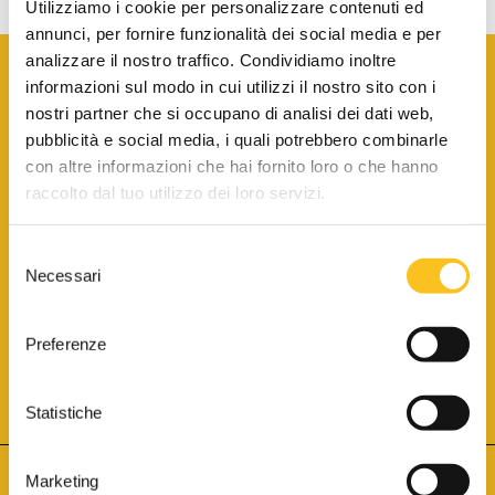
Utilizziamo i cookie per personalizzare contenuti ed
annunci, per fornire funzionalità dei social media e per
analizzare il nostro traffico. Condividiamo inoltre
informazioni sul modo in cui utilizzi il nostro sito con i
nostri partner che si occupano di analisi dei dati web,
pubblicità e social media, i quali potrebbero combinarle
con altre informazioni che hai fornito loro o che hanno
SCARICA LA BROCHURE INFORMATIVA
raccolto dal tuo utilizzo dei loro servizi.
Selezione
SITO INTERNET ISCRITTO AL N. 1 DEL REGISTRO DEI GESTORI
Necessari
DELLA VENDITA TELEMATICA PER TUTTI I DISTRETTI DI CORTE
del
D’APPELLO ITALIANI
(PDG 01.08.2017)
consenso
® Aste Giudiziarie Inlinea S.p.a. - Tutti i diritti sono riservati
Aste Giudiziarie Inlinea S.p.a. - Scali d'Azeglio, 2/6 - 57123 Livorno
Preferenze
P.Iva 01301540496 - REA: LI - 116749 -
Cookie Policy
TWITTER
FACEBOOK
SEGUICI SU
Statistiche
Marketing