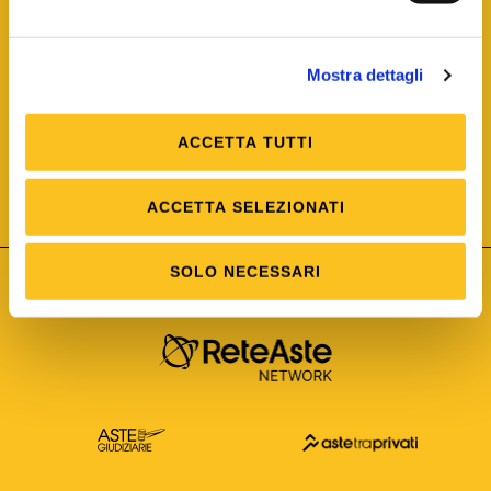
Mostra dettagli
ACCETTA TUTTI
ISO/IEC 25012
Modello di Qualità del dato
ISO /IEC 25024
ACCETTA SELEZIONATI
Misure della Qualità del dato
SOLO NECESSARI
Astetelematiche.it è parte di