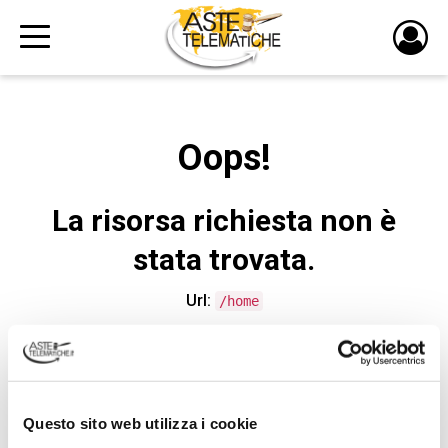
PULS
DI
LOGI
Oops!
La risorsa richiesta non è
stata trovata.
Url:
/home
CONTATTA L'ASSISTENZA TECNICA
Questo sito web utilizza i cookie