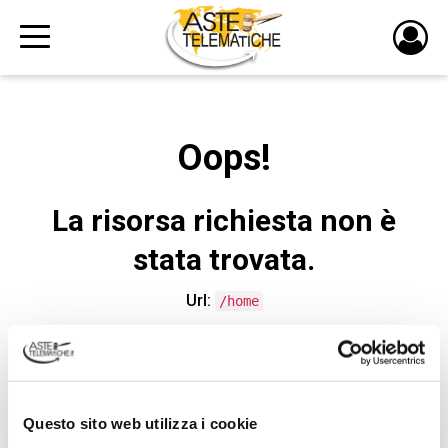
PULS
DI
LOGI
Oops!
La risorsa richiesta non è
stata trovata.
Url:
/home
CONTATTA L'ASSISTENZA TECNICA
Questo sito web utilizza i cookie