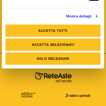
Mostra dettagli
ACCETTA TUTTI
ISO/IEC 25012
Modello di Qualità del dato
ISO /IEC 25024
ACCETTA SELEZIONATI
Misure della Qualità del dato
SOLO NECESSARI
Astetelematiche.it è parte di