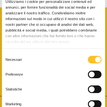
Utilizziamo i cookie per personalizzare contenuti ed
annunci, per fornire funzionalità dei social media e per
analizzare il nostro traffico. Condividiamo inoltre
informazioni sul modo in cui utilizzi il nostro sito con i
nostri partner che si occupano di analisi dei dati web,
pubblicità e social media, i quali potrebbero combinarle
con altre informazioni che hai fornito loro o che hanno
SCARICA LA BROCHURE INFORMATIVA
raccolto dal tuo utilizzo dei loro servizi.
Selezione
SITO INTERNET ISCRITTO AL N. 1 DEL REGISTRO DEI GESTORI
Necessari
DELLA VENDITA TELEMATICA PER TUTTI I DISTRETTI DI CORTE
del
D’APPELLO ITALIANI
(PDG 01.08.2017)
consenso
® Aste Giudiziarie Inlinea S.p.a. - Tutti i diritti sono riservati
Aste Giudiziarie Inlinea S.p.a. - Scali d'Azeglio, 2/6 - 57123 Livorno
Preferenze
P.Iva 01301540496 - REA: LI - 116749 -
Cookie Policy
TWITTER
FACEBOOK
SEGUICI SU
Statistiche
Marketing