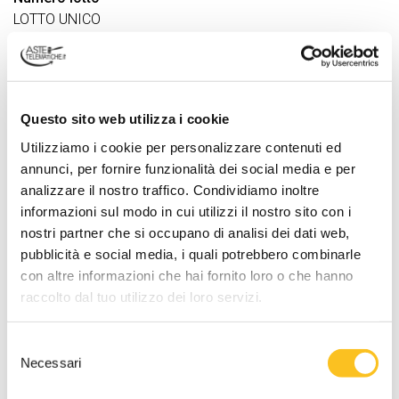
LOTTO UNICO
Descrizione lotto
Civile abitazione con corte pertinenziale esclusiva articolata
su unico livello al piano terra.
Questo sito web utilizza i cookie
DATI VENDITA
Utilizziamo i cookie per personalizzare contenuti ed
Referente vendita
annunci, per fornire funzionalità dei social media e per
Avv. Elena Casadonte
analizzare il nostro traffico. Condividiamo inoltre
Tipo di vendita
informazioni sul modo in cui utilizzi il nostro sito con i
Asincrona
nostri partner che si occupano di analisi dei dati web,
pubblicità e social media, i quali potrebbero combinarle
Termine presentazione offerte
con altre informazioni che hai fornito loro o che hanno
29/07/2026 23:59:00
raccolto dal tuo utilizzo dei loro servizi.
Inizio gara:
30/07/2026 10:26:00
Selezione
Necessari
del
Fine gara:
consenso
30/07/2026 14:27:00