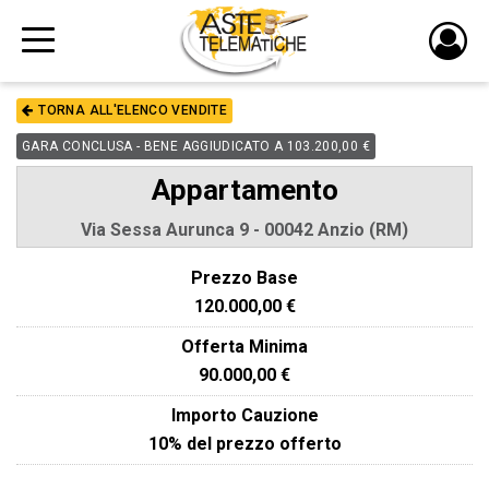
PULS
DI
TORNA ALL'ELENCO VENDITE
LOGI
GARA CONCLUSA - BENE AGGIUDICATO A 103.200,00 €
Appartamento
Via Sessa Aurunca 9 - 00042 Anzio (RM)
Prezzo Base
120.000,00 €
Offerta Minima
90.000,00 €
Importo Cauzione
10% del prezzo offerto