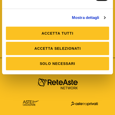
Mostra dettagli
ACCETTA TUTTI
ISO/IEC 25012
Modello di Qualità del dato
ISO /IEC 25024
ACCETTA SELEZIONATI
Misure della Qualità del dato
SOLO NECESSARI
Astetelematiche.it è parte di