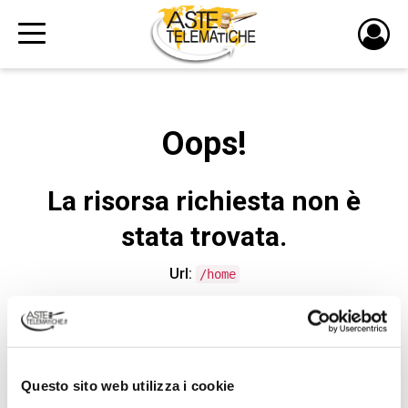
PULS
DI
LOGI
Oops!
La risorsa richiesta non è
stata trovata.
Url:
/home
CONTATTA L'ASSISTENZA TECNICA
Questo sito web utilizza i cookie