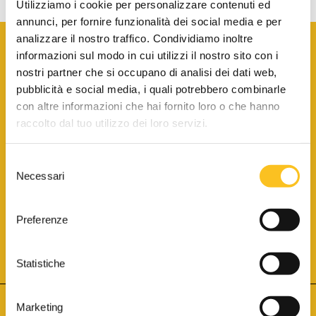
Utilizziamo i cookie per personalizzare contenuti ed
annunci, per fornire funzionalità dei social media e per
analizzare il nostro traffico. Condividiamo inoltre
informazioni sul modo in cui utilizzi il nostro sito con i
nostri partner che si occupano di analisi dei dati web,
pubblicità e social media, i quali potrebbero combinarle
con altre informazioni che hai fornito loro o che hanno
SCARICA LA BROCHURE INFORMATIVA
raccolto dal tuo utilizzo dei loro servizi.
Selezione
SITO INTERNET ISCRITTO AL N. 1 DEL REGISTRO DEI GESTORI
Necessari
DELLA VENDITA TELEMATICA PER TUTTI I DISTRETTI DI CORTE
del
D’APPELLO ITALIANI
(PDG 01.08.2017)
consenso
® Aste Giudiziarie Inlinea S.p.a. - Tutti i diritti sono riservati
Aste Giudiziarie Inlinea S.p.a. - Scali d'Azeglio, 2/6 - 57123 Livorno
Preferenze
P.Iva 01301540496 - REA: LI - 116749 -
Cookie Policy
TWITTER
FACEBOOK
SEGUICI SU
Statistiche
Marketing