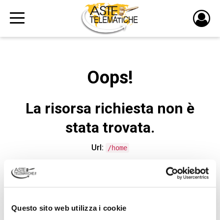
PULS
DI
LOGI
Oops!
La risorsa richiesta non è
stata trovata.
Url:
/home
CONTATTA L'ASSISTENZA TECNICA
Questo sito web utilizza i cookie