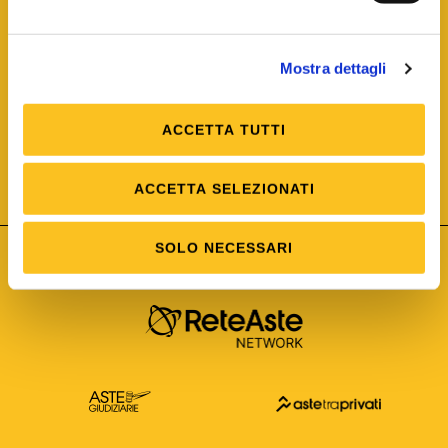
Mostra dettagli
ACCETTA TUTTI
ISO/IEC 25012
Modello di Qualità del dato
ISO /IEC 25024
ACCETTA SELEZIONATI
Misure della Qualità del dato
SOLO NECESSARI
Astetelematiche.it è parte di