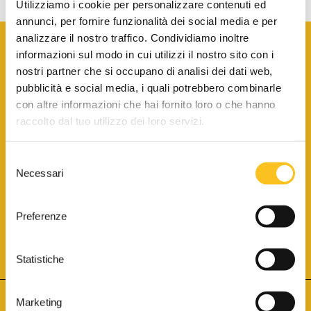
Utilizziamo i cookie per personalizzare contenuti ed
annunci, per fornire funzionalità dei social media e per
analizzare il nostro traffico. Condividiamo inoltre
informazioni sul modo in cui utilizzi il nostro sito con i
nostri partner che si occupano di analisi dei dati web,
pubblicità e social media, i quali potrebbero combinarle
con altre informazioni che hai fornito loro o che hanno
SCARICA LA BROCHURE INFORMATIVA
raccolto dal tuo utilizzo dei loro servizi.
Selezione
SITO INTERNET ISCRITTO AL N. 1 DEL REGISTRO DEI GESTORI
Necessari
DELLA VENDITA TELEMATICA PER TUTTI I DISTRETTI DI CORTE
del
D’APPELLO ITALIANI
(PDG 01.08.2017)
consenso
® Aste Giudiziarie Inlinea S.p.a. - Tutti i diritti sono riservati
Aste Giudiziarie Inlinea S.p.a. - Scali d'Azeglio, 2/6 - 57123 Livorno
Preferenze
P.Iva 01301540496 - REA: LI - 116749 -
Cookie Policy
TWITTER
FACEBOOK
SEGUICI SU
Statistiche
Marketing