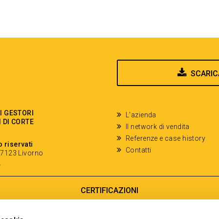
SCARIC
EI GESTORI
L'azienda
I DI CORTE
Il network di vendita
Referenze e case history
o riservati
Contatti
- 57123 Livorno
y
CERTIFICAZIONI