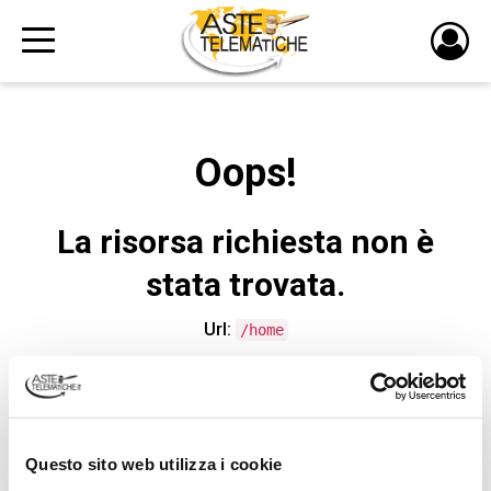
PULS
DI
LOGI
Oops!
La risorsa richiesta non è
stata trovata.
Url:
/home
CONTATTA L'ASSISTENZA TECNICA
Questo sito web utilizza i cookie