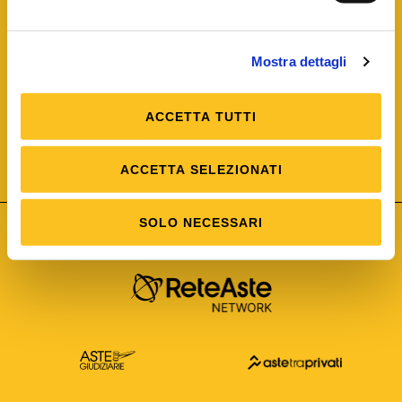
Mostra dettagli
ACCETTA TUTTI
ISO/IEC 25012
Modello di Qualità del dato
ISO /IEC 25024
ACCETTA SELEZIONATI
Misure della Qualità del dato
SOLO NECESSARI
Astetelematiche.it è parte di