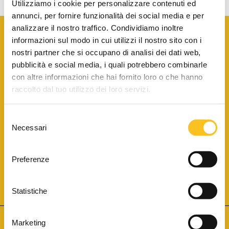
Utilizziamo i cookie per personalizzare contenuti ed
annunci, per fornire funzionalità dei social media e per
analizzare il nostro traffico. Condividiamo inoltre
informazioni sul modo in cui utilizzi il nostro sito con i
nostri partner che si occupano di analisi dei dati web,
pubblicità e social media, i quali potrebbero combinarle
con altre informazioni che hai fornito loro o che hanno
SCARICA LA BROCHURE INFORMATIVA
raccolto dal tuo utilizzo dei loro servizi.
Selezione
SITO INTERNET ISCRITTO AL N. 1 DEL REGISTRO DEI GESTORI
Necessari
DELLA VENDITA TELEMATICA PER TUTTI I DISTRETTI DI CORTE
del
D’APPELLO ITALIANI
(PDG 01.08.2017)
consenso
® Aste Giudiziarie Inlinea S.p.a. - Tutti i diritti sono riservati
Aste Giudiziarie Inlinea S.p.a. - Scali d'Azeglio, 2/6 - 57123 Livorno
Preferenze
P.Iva 01301540496 - REA: LI - 116749 -
Cookie Policy
TWITTER
FACEBOOK
SEGUICI SU
Statistiche
Marketing