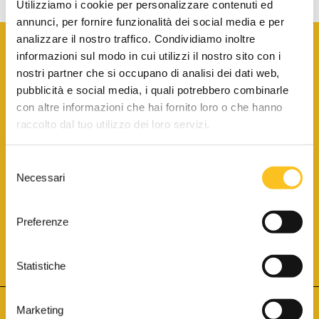
Utilizziamo i cookie per personalizzare contenuti ed
annunci, per fornire funzionalità dei social media e per
analizzare il nostro traffico. Condividiamo inoltre
informazioni sul modo in cui utilizzi il nostro sito con i
nostri partner che si occupano di analisi dei dati web,
pubblicità e social media, i quali potrebbero combinarle
con altre informazioni che hai fornito loro o che hanno
SCARICA LA BROCHURE INFORMATIVA
raccolto dal tuo utilizzo dei loro servizi.
Selezione
SITO INTERNET ISCRITTO AL N. 1 DEL REGISTRO DEI GESTORI
Necessari
DELLA VENDITA TELEMATICA PER TUTTI I DISTRETTI DI CORTE
del
D’APPELLO ITALIANI
(PDG 01.08.2017)
consenso
® Aste Giudiziarie Inlinea S.p.a. - Tutti i diritti sono riservati
Aste Giudiziarie Inlinea S.p.a. - Scali d'Azeglio, 2/6 - 57123 Livorno
Preferenze
P.Iva 01301540496 - REA: LI - 116749 -
Cookie Policy
TWITTER
FACEBOOK
SEGUICI SU
Statistiche
Marketing