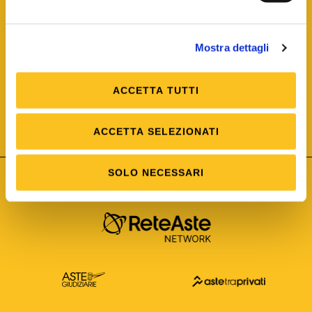
Mostra dettagli
ACCETTA TUTTI
ISO/IEC 25012
Modello di Qualità del dato
ISO /IEC 25024
ACCETTA SELEZIONATI
Misure della Qualità del dato
SOLO NECESSARI
Astetelematiche.it è parte di