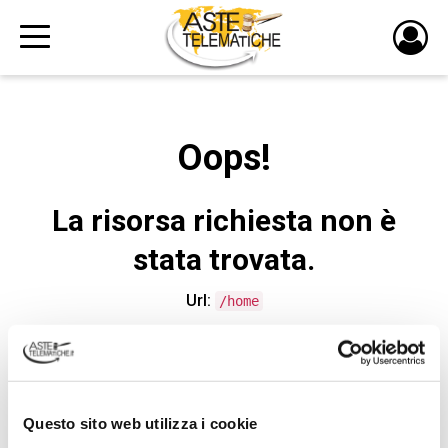
PULS
DI
LOGI
Oops!
La risorsa richiesta non è
stata trovata.
Url:
/home
CONTATTA L'ASSISTENZA TECNICA
Questo sito web utilizza i cookie