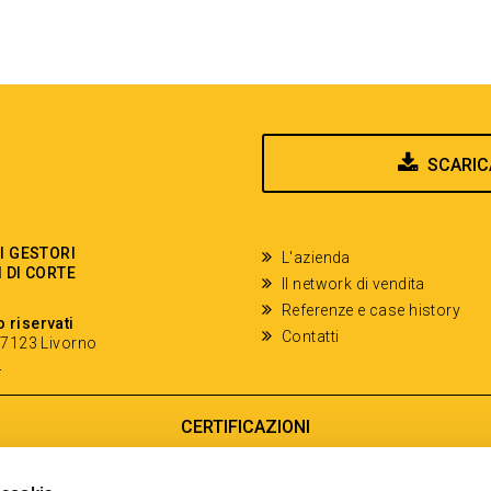
SCARIC
EI GESTORI
L'azienda
I DI CORTE
Il network di vendita
Referenze e case history
o riservati
Contatti
- 57123 Livorno
y
CERTIFICAZIONI