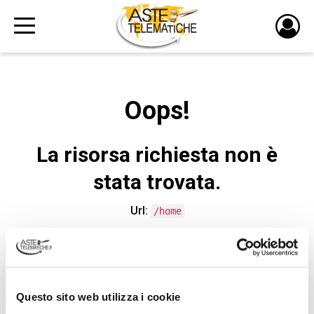
PULS
DI
LOGI
Oops!
La risorsa richiesta non è
stata trovata.
Url:
/home
CONTATTA L'ASSISTENZA TECNICA
Questo sito web utilizza i cookie