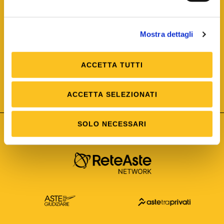
Mostra dettagli
ACCETTA TUTTI
ISO/IEC 25012
Modello di Qualità del dato
ISO /IEC 25024
ACCETTA SELEZIONATI
Misure della Qualità del dato
SOLO NECESSARI
Astetelematiche.it è parte di