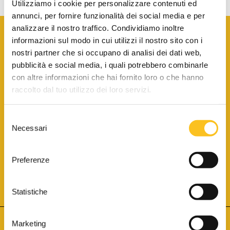
Utilizziamo i cookie per personalizzare contenuti ed
annunci, per fornire funzionalità dei social media e per
analizzare il nostro traffico. Condividiamo inoltre
informazioni sul modo in cui utilizzi il nostro sito con i
nostri partner che si occupano di analisi dei dati web,
pubblicità e social media, i quali potrebbero combinarle
con altre informazioni che hai fornito loro o che hanno
SCARICA LA BROCHURE INFORMATIVA
raccolto dal tuo utilizzo dei loro servizi.
Selezione
SITO INTERNET ISCRITTO AL N. 1 DEL REGISTRO DEI GESTORI
Necessari
DELLA VENDITA TELEMATICA PER TUTTI I DISTRETTI DI CORTE
del
D’APPELLO ITALIANI
(PDG 01.08.2017)
consenso
® Aste Giudiziarie Inlinea S.p.a. - Tutti i diritti sono riservati
Aste Giudiziarie Inlinea S.p.a. - Scali d'Azeglio, 2/6 - 57123 Livorno
Preferenze
P.Iva 01301540496 - REA: LI - 116749 -
Cookie Policy
TWITTER
FACEBOOK
SEGUICI SU
Statistiche
Marketing