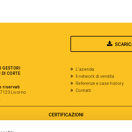
SCARIC
EI GESTORI
L'azienda
I DI CORTE
Il network di vendita
Referenze e case history
o riservati
Contatti
- 57123 Livorno
y
CERTIFICAZIONI