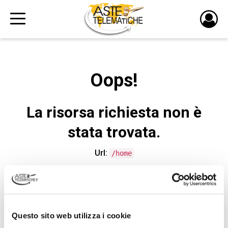
PULS
DI
LOGI
Oops!
La risorsa richiesta non è
stata trovata.
Url:
/home
CONTATTA L'ASSISTENZA TECNICA
Questo sito web utilizza i cookie