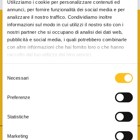
Utilizziamo i cookie per personalizzare contenuti ed
annunci, per fornire funzionalità dei social media e per
analizzare il nostro traffico. Condividiamo inoltre
informazioni sul modo in cui utilizzi il nostro sito con i
nostri partner che si occupano di analisi dei dati web,
pubblicità e social media, i quali potrebbero combinarle
con altre informazioni che hai fornito loro o che hanno
SCARICA LA BROCHURE INFORMATIVA
raccolto dal tuo utilizzo dei loro servizi.
Selezione
SITO INTERNET ISCRITTO AL N. 1 DEL REGISTRO DEI GESTORI
Necessari
DELLA VENDITA TELEMATICA PER TUTTI I DISTRETTI DI CORTE
del
D’APPELLO ITALIANI
(PDG 01.08.2017)
consenso
® Aste Giudiziarie Inlinea S.p.a. - Tutti i diritti sono riservati
Aste Giudiziarie Inlinea S.p.a. - Scali d'Azeglio, 2/6 - 57123 Livorno
Preferenze
P.Iva 01301540496 - REA: LI - 116749 -
Cookie Policy
TWITTER
FACEBOOK
SEGUICI SU
Statistiche
Marketing