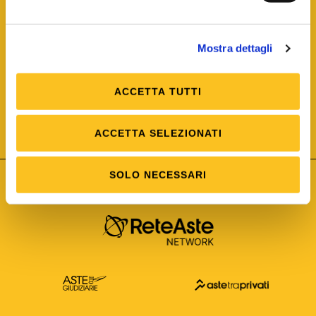
Mostra dettagli
ACCETTA TUTTI
ISO/IEC 25012
Modello di Qualità del dato
ISO /IEC 25024
ACCETTA SELEZIONATI
Misure della Qualità del dato
SOLO NECESSARI
Astetelematiche.it è parte di