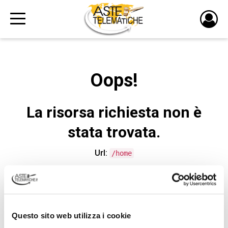
PULS
DI
LOGI
Oops!
La risorsa richiesta non è
stata trovata.
Url:
/home
CONTATTA L'ASSISTENZA TECNICA
Questo sito web utilizza i cookie