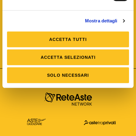
Mostra dettagli
ACCETTA TUTTI
ISO/IEC 25012
Modello di Qualità del dato
ISO /IEC 25024
ACCETTA SELEZIONATI
Misure della Qualità del dato
SOLO NECESSARI
Astetelematiche.it è parte di