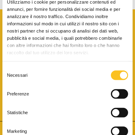
Utilizziamo i cookie per personalizzare contenuti ed
annunci, per fornire funzionalità dei social media e per
analizzare il nostro traffico. Condividiamo inoltre
informazioni sul modo in cui utilizzi il nostro sito con i
nostri partner che si occupano di analisi dei dati web,
pubblicità e social media, i quali potrebbero combinarle
con altre informazioni che hai fornito loro o che hanno
SCARICA LA BROCHURE INFORMATIVA
raccolto dal tuo utilizzo dei loro servizi.
Selezione
SITO INTERNET ISCRITTO AL N. 1 DEL REGISTRO DEI GESTORI
Necessari
DELLA VENDITA TELEMATICA PER TUTTI I DISTRETTI DI CORTE
del
D’APPELLO ITALIANI
(PDG 01.08.2017)
consenso
® Aste Giudiziarie Inlinea S.p.a. - Tutti i diritti sono riservati
Aste Giudiziarie Inlinea S.p.a. - Scali d'Azeglio, 2/6 - 57123 Livorno
Preferenze
P.Iva 01301540496 - REA: LI - 116749 -
Cookie Policy
TWITTER
FACEBOOK
SEGUICI SU
Statistiche
Marketing