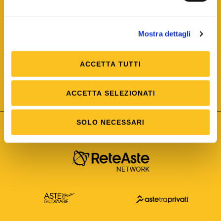
Mostra dettagli
ACCETTA TUTTI
ISO/IEC 25012
Modello di Qualità del dato
ISO /IEC 25024
ACCETTA SELEZIONATI
Misure della Qualità del dato
SOLO NECESSARI
Astetelematiche.it è parte di