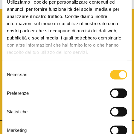
Utilizziamo i cookie per personalizzare contenuti ed
annunci, per fornire funzionalità dei social media e per
analizzare il nostro traffico. Condividiamo inoltre
informazioni sul modo in cui utilizzi il nostro sito con i
nostri partner che si occupano di analisi dei dati web,
pubblicità e social media, i quali potrebbero combinarle
con altre informazioni che hai fornito loro o che hanno
SCARICA LA BROCHURE INFORMATIVA
raccolto dal tuo utilizzo dei loro servizi.
Selezione
SITO INTERNET ISCRITTO AL N. 1 DEL REGISTRO DEI GESTORI
Necessari
DELLA VENDITA TELEMATICA PER TUTTI I DISTRETTI DI CORTE
del
D’APPELLO ITALIANI
(PDG 01.08.2017)
consenso
® Aste Giudiziarie Inlinea S.p.a. - Tutti i diritti sono riservati
Aste Giudiziarie Inlinea S.p.a. - Scali d'Azeglio, 2/6 - 57123 Livorno
Preferenze
P.Iva 01301540496 - REA: LI - 116749 -
Cookie Policy
TWITTER
FACEBOOK
SEGUICI SU
Statistiche
Marketing