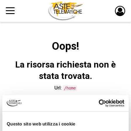
PULS
DI
LOGI
Oops!
La risorsa richiesta non è
stata trovata.
Url:
/home
CONTATTA L'ASSISTENZA TECNICA
Questo sito web utilizza i cookie