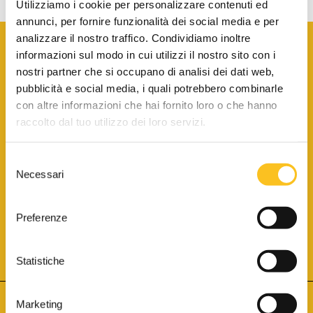
Utilizziamo i cookie per personalizzare contenuti ed
annunci, per fornire funzionalità dei social media e per
analizzare il nostro traffico. Condividiamo inoltre
informazioni sul modo in cui utilizzi il nostro sito con i
nostri partner che si occupano di analisi dei dati web,
pubblicità e social media, i quali potrebbero combinarle
con altre informazioni che hai fornito loro o che hanno
SCARICA LA BROCHURE INFORMATIVA
raccolto dal tuo utilizzo dei loro servizi.
Selezione
SITO INTERNET ISCRITTO AL N. 1 DEL REGISTRO DEI GESTORI
Necessari
DELLA VENDITA TELEMATICA PER TUTTI I DISTRETTI DI CORTE
del
D’APPELLO ITALIANI
(PDG 01.08.2017)
consenso
® Aste Giudiziarie Inlinea S.p.a. - Tutti i diritti sono riservati
Aste Giudiziarie Inlinea S.p.a. - Scali d'Azeglio, 2/6 - 57123 Livorno
Preferenze
P.Iva 01301540496 - REA: LI - 116749 -
Cookie Policy
TWITTER
FACEBOOK
SEGUICI SU
Statistiche
Marketing