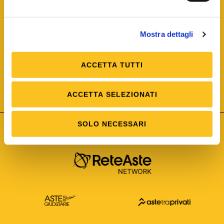
Mostra dettagli
ACCETTA TUTTI
ISO/IEC 25012
Modello di Qualità del dato
ISO /IEC 25024
ACCETTA SELEZIONATI
Misure della Qualità del dato
SOLO NECESSARI
Astetelematiche.it è parte di