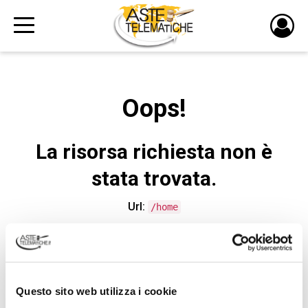
PULS
DI
LOGI
Oops!
La risorsa richiesta non è
stata trovata.
Url:
/home
CONTATTA L'ASSISTENZA TECNICA
Questo sito web utilizza i cookie