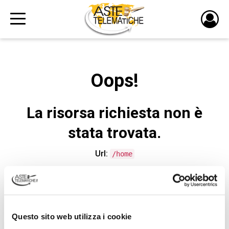
PULS
DI
LOGI
Oops!
La risorsa richiesta non è
stata trovata.
Url:
/home
CONTATTA L'ASSISTENZA TECNICA
Questo sito web utilizza i cookie