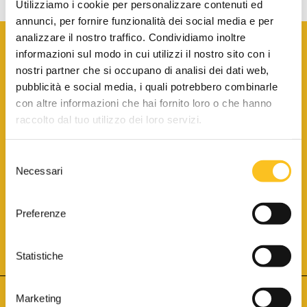
Utilizziamo i cookie per personalizzare contenuti ed
annunci, per fornire funzionalità dei social media e per
analizzare il nostro traffico. Condividiamo inoltre
informazioni sul modo in cui utilizzi il nostro sito con i
nostri partner che si occupano di analisi dei dati web,
pubblicità e social media, i quali potrebbero combinarle
con altre informazioni che hai fornito loro o che hanno
SCARICA LA BROCHURE INFORMATIVA
raccolto dal tuo utilizzo dei loro servizi.
Selezione
SITO INTERNET ISCRITTO AL N. 1 DEL REGISTRO DEI GESTORI
Necessari
DELLA VENDITA TELEMATICA PER TUTTI I DISTRETTI DI CORTE
del
D’APPELLO ITALIANI
(PDG 01.08.2017)
consenso
® Aste Giudiziarie Inlinea S.p.a. - Tutti i diritti sono riservati
Aste Giudiziarie Inlinea S.p.a. - Scali d'Azeglio, 2/6 - 57123 Livorno
Preferenze
P.Iva 01301540496 - REA: LI - 116749 -
Cookie Policy
TWITTER
FACEBOOK
SEGUICI SU
Statistiche
Marketing