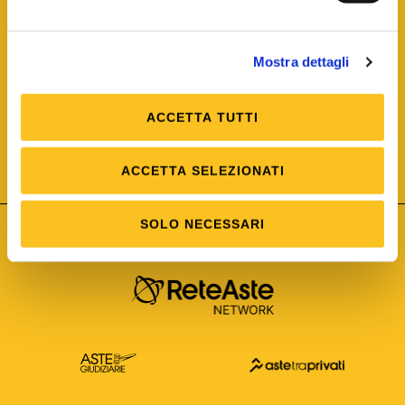
Mostra dettagli
ACCETTA TUTTI
ISO/IEC 25012
Modello di Qualità del dato
ISO /IEC 25024
ACCETTA SELEZIONATI
Misure della Qualità del dato
SOLO NECESSARI
Astetelematiche.it è parte di